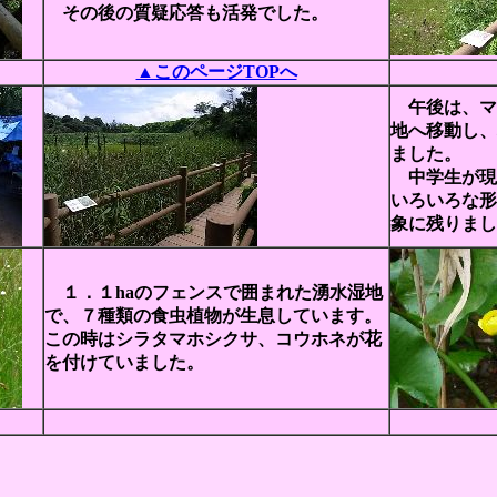
その後の質疑応答も活発でした。
▲このページTOPへ
午後は、マ
地へ移動し、
ました。
中学生が現
いろいろな形
象に残りまし
１．１haのフェンスで囲まれた湧水湿地
で、７種類の食虫植物が生息しています。
この時はシラタマホシクサ、コウホネが花
を付けていました。