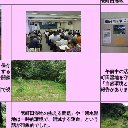
壱町田湿地
う保存
とする
午前中の活
で開催
町田湿地を守
「自然環境と
者で視
報告がありま
「壱町田湿地の抱える問題」や「湧水湿
地は一時的環境で、消滅する運命」という
話が印象的でした。