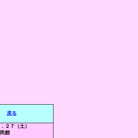
戻る
．２７（土）
民館