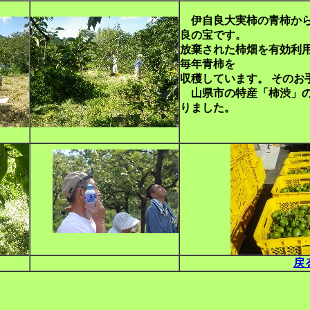
伊自良大実柿の青柿から
良の宝です。
放棄された柿畑を有効利
毎年青柿を
収穫しています。 そのお
山県市の特産「柿渋」の
りました。
戻