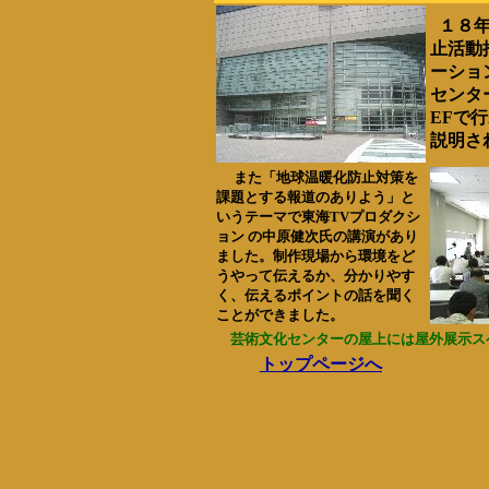
１８年
止活動
ーショ
センタ
EFで
説明さ
また「地球温暖化防止対策を
課題とする報道のありよう」と
いうテーマで東海TVプロダクシ
ョン の中原健次氏の講演があり
ました。
制作現場から
環境をど
うやって伝えるか、分かりやす
く、伝えるポイントの話を聞く
ことができました。
芸術文化センターの屋上には屋外展示ス
トップページへ