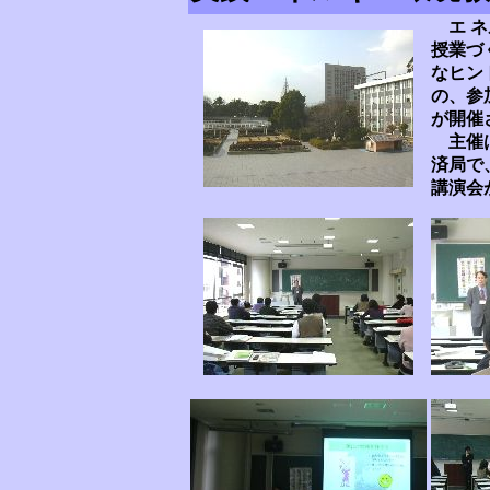
エ 
授業づ
なヒン
の、参
が開催
主催は
済局で
講演会