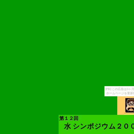
[PR] この広告は
ホームページを更新
第１２回
水 シンポジウム２００