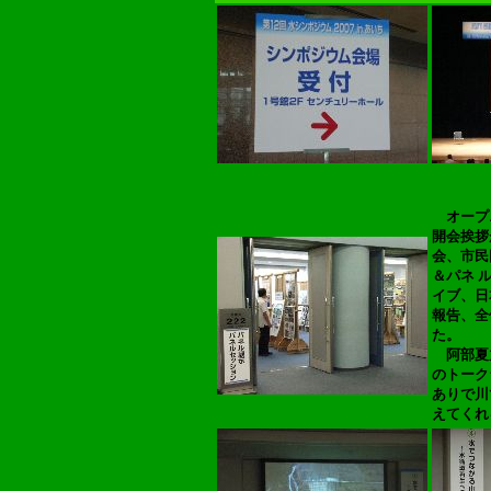
オープ
開会挨拶
会、市民
＆パネ 
イブ、日
報告、全
た。
阿部夏
のトーク
ありで川
えてくれ