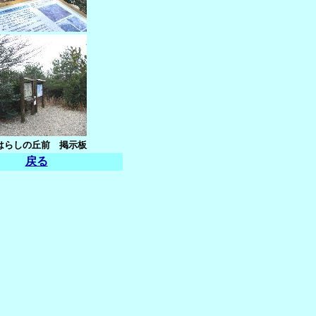
はらしの丘前 掲示板
戻る