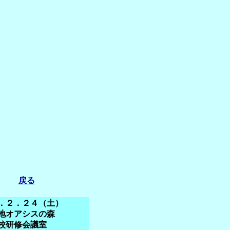
戻る
．２．２４（土）
地オアシスの森
校研修会議室