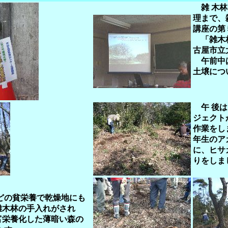
雑 木
理まで、
講座の第
「雑木林
古屋市立
午前中は
土壌につ
午 後
ジェクト
作業をし
年生のア
に、ヒサ
りをしま
の貧栄養で乾燥地にも
雑木林の手入れがされ
富栄養化した薄暗い森の