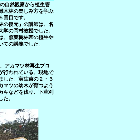
林の自然観察から植生管
雑木林の楽しみ方を学ぶ
５回目です。
の復元」の講師は、名
大学の岡村教授でした。
、照葉樹林帯の植生や
いての講義でした。
は、アカマツ林再生プロ
が行われている、現地で
ました。実生苗の２・３
カマツの幼木が育つよう
カキなどを伐り、下草刈
した。